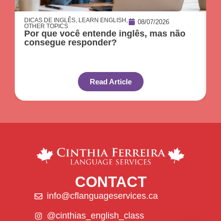
DICAS DE INGLÊS
,
LEARN ENGLISH
,
D
08/07/2026
OTHER TOPICS
O
Por que você entende inglês, mas não
O
consegue responder?
c
Read Article
CONTACT
info@cflanguageservices.ca
@cinthias_english_class