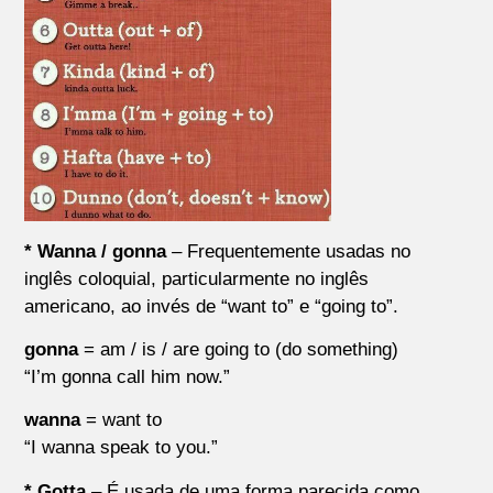
* Wanna / gonna
– Frequentemente usadas no
inglês coloquial, particularmente no inglês
americano, ao invés de “want to” e “going to”.
gonna
= am / is / are going to (do something)
“I’m gonna call him now.”
wanna
= want to
“I wanna speak to you.”
* Gotta
– É usada de uma forma parecida como