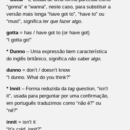
“gonna” e “wanna”, neste caso, para substituir a
versão mais longa “have got to”, “have to” ou
“must”, significa
ter que fazer algo
.
gotta
= has / have got to (or have got)
“I gotta go!”
* Dunno
– Uma expressão bem característica
do inglês britânico, significa
n
ão saber algo
.
dunno
= don’t / doesn’t know
“I dunno. What do you think?”
* Innit
– Forma reduzida da
tag question
, “isn’t
it”, usada para perguntar por uma confirmação,
em português traduzimos como “não é?” ou
“né?”
innit
= isn’t it
“It’s cold, innit?”