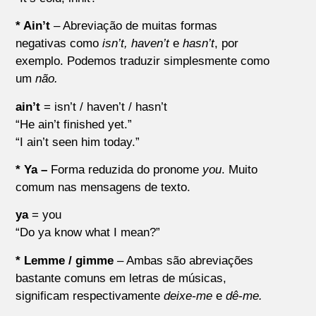
* Ain’t
– Abreviação de muitas formas
negativas como
isn
’t, haven’t
e
hasn’t
, por
exemplo. Podemos traduzir simplesmente como
um
n
ão.
ain’t
= isn’t / haven’t / hasn’t
“He ain’t finished yet.”
“I ain’t seen him today.”
* Ya –
Forma reduzida do pronome
you
. Muito
comum nas mensagens de texto.
ya
= you
“Do ya know what I mean?”
* Lemme / gimme
– Ambas são abreviações
bastante comuns em letras de músicas,
significam respectivamente
deixe-me
e
dê-me.