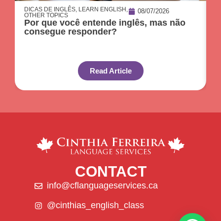
DICAS DE INGLÊS
,
LEARN ENGLISH
,
D
08/07/2026
OTHER TOPICS
O
Por que você entende inglês, mas não
O
consegue responder?
c
Read Article
CONTACT
info@cflanguageservices.ca
@cinthias_english_class