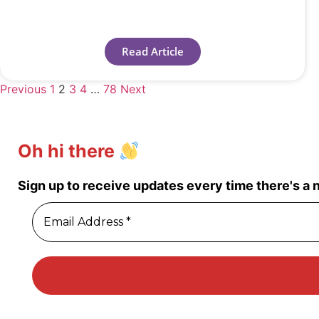
Read Article
Previous
1
2
3
4
…
78
Next
Oh hi there
Sign up to receive updates every time there's a