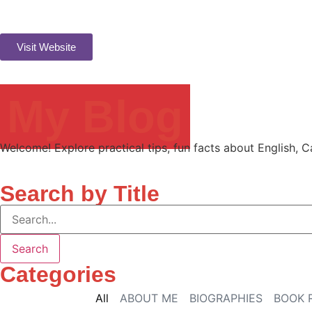
Visit Website
My Blog
Welcome! Explore practical tips, fun facts about English, C
Search by Title
Search
Categories
All
ABOUT ME
BIOGRAPHIES
BOOK 