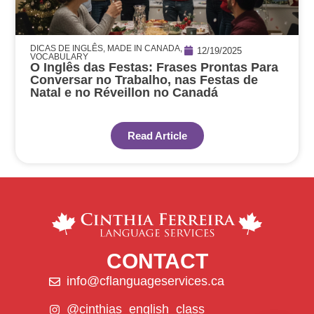
DICAS DE INGLÊS
,
MADE IN CANADA
,
12/19/2025
VOCABULARY
O Inglês das Festas: Frases Prontas Para
Conversar no Trabalho, nas Festas de
Natal e no Réveillon no Canadá
Read Article
CONTACT
info@cflanguageservices.ca
@cinthias_english_class