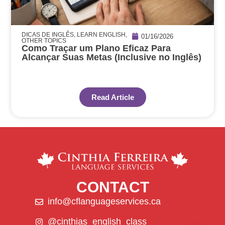
DICAS DE INGLÊS
,
LEARN ENGLISH
,
01/16/2026
OTHER TOPICS
Como Traçar um Plano Eficaz Para
Alcançar Suas Metas (Inclusive no Inglês)
Read Article
CONTACT
info@cflanguageservices.ca
@cinthias_english_class