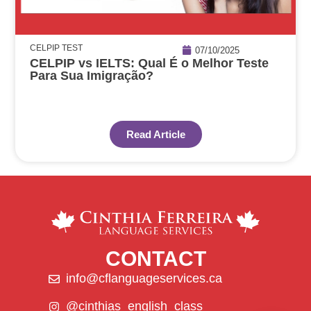
CELPIP TEST
07/10/2025
CELPIP vs IELTS: Qual É o Melhor Teste
Para Sua Imigração?
Read Article
CONTACT
info@cflanguageservices.ca
@cinthias_english_class