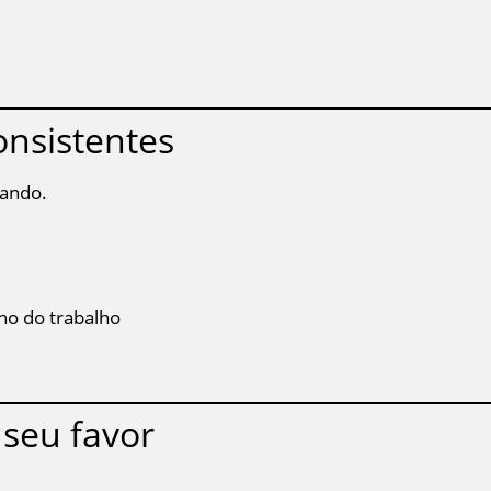
onsistentes
uando.
ho do trabalho
 seu favor