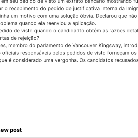
ído em seu pedido de visto um extrato bancário mostrando f
r o recebimento do pedido de justificativa interna da Imi
ntinha um motivo com uma solução óbvia. Declarou que não
problema quando ela reenviou a aplicação.
pedido de visto quando o candidadto obtém as razões detal
rtas de rejeição?
vies, membro do parlamento de Vancouver Kingsway, introd
s oficiais responsáveis pelos pedidos de visto forneçam os
 é considerado uma vergonha. Os candidatos recusados têm
 new post