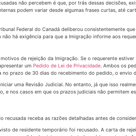
cusadas não percebem é que, por trás dessas decisões, exi
 internas podem variar desde algumas frases curtas, até c
Tribunal Federal do Canadá deliberou consistentemente qu
não há exigência para que a Imigração informe aos requere
motivos de rejeição da Imigração. Se o requerente estive
 apresentar um
Pedido de Lei de Privacidade
. Ambos os ped
no prazo de 30 dias do recebimento do pedido, o envio da 
iciar uma Revisão Judicial. No entanto, já que isso realme
ão, e nos casos em que os prazos judiciais não permitem e
do recusada receba as razões detalhadas antes de consider
o de residente temporário foi recusado. A carta de rejeiç