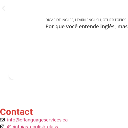
DICAS DE INGLÊS
,
LEARN ENGLISH
,
OTHER TOPICS
Por que você entende inglês, ma
Contact
info@cflanguageservices.ca
@cinthias_english_class