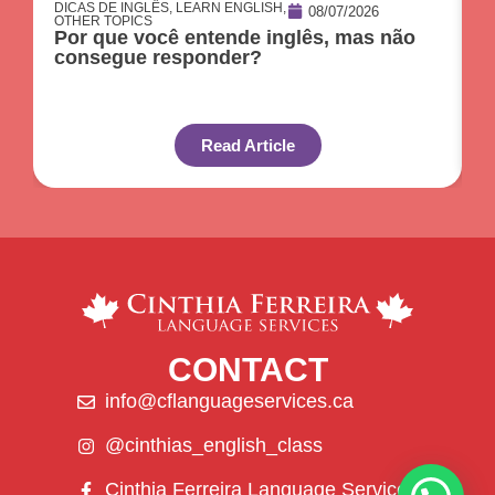
DICAS DE INGLÊS
,
LEARN ENGLISH
,
D
08/07/2026
OTHER TOPICS
O
Por que você entende inglês, mas não
O
consegue responder?
c
Read Article
CONTACT
info@cflanguageservices.ca
@cinthias_english_class
Cinthia Ferreira Language Services