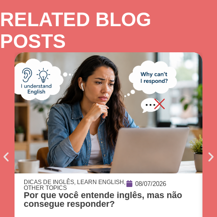
RELATED BLOG
POSTS
DICAS DE INGLÊS
,
LEARN ENGLISH
,
D
08/07/2026
OTHER TOPICS
O
Por que você entende inglês, mas não
O
consegue responder?
c