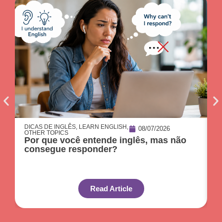
DICAS DE INGLÊS
,
LEARN ENGLISH
,
D
08/07/2026
OTHER TOPICS
O
Por que você entende inglês, mas não
O
consegue responder?
c
Read Article