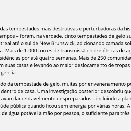
s tempestades mais destrutivas e perturbadoras da his
 tempos – foram, na verdade, cinco tempestades de gelo s
ntreal até o sul de New Brunswick, adicionando camada s
a. Mais de 1.000 torres de transmissão hidrelétricas de
residências por até quatro semanas. Mais de 250 comunid
em suas casas e levando ao maior deslocamento de tropa
rgência.
tado da tempestade de gelo, muitas por envenenamento p
dentro de casa. Uma investigação posterior descobriu que
avam lamentavelmente despreparados – incluindo a plant
aúde pública quando ficou sem energia por várias horas. 
e água potável à mão por pessoa, o suficiente para três 