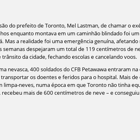
isão do prefeito de Toronto, Mel Lastman, de chamar o exér
nhos enquanto montava em um caminhão blindado foi um 
dá. Mas a realidade foi uma emergência genuína, afetando
as semanas despejaram um total de 119 centímetros de n
trânsito da cidade, fechando escolas e cancelando voos.
a nevasca, 400 soldados do CFB Petawawa entraram na c
 transportar os doentes e feridos para o hospital. Mais 
com limpa-neves, numa época em que Toronto não tinha e
d, recebeu mais de 600 centímetros de neve – e conseguiu