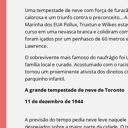
Uma tempestade de neve com força de furac
calorosa e um triunfo contra o preconceito… A
Marinha dos EUA Pollux, Truxtun e Wilkes est
curso em uma nevasca branca e colidiram com 
foram içados por um penhasco de 60 metros em
Lawrence.
O sobrevivente mais famoso do naufrágio foi L
família local e curado. Acostumado com o raci
tornou um proeminente ativista dos direitos c
parquinho infantil.
A grande tempestade de neve de Toronto
11 de dezembro de 1944
A previsão do tempo pedia neve leve naquele
despejados sobre a maior parte da cidade. O tr