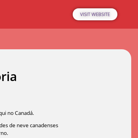
VISIT WEBSITE
ria
qui no Canadá.
tades de neve canadenses
rno.