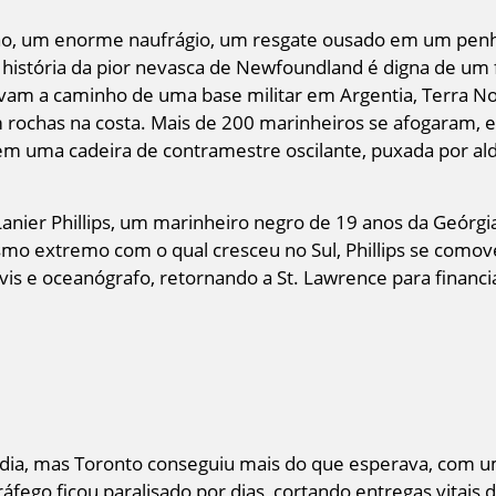
ão, um enorme naufrágio, um resgate ousado em um pe
 história da pior nevasca de Newfoundland é digna de um 
avam a caminho de uma base militar em Argentia, Terra N
rochas na costa. Mais de 200 marinheiros se afogaram, 
 uma cadeira de contramestre oscilante, puxada por alde
anier Phillips, um marinheiro negro de 19 anos da Geórgi
smo extremo com o qual cresceu no Sul, Phillips se comov
ivis e oceanógrafo, retornando a St. Lawrence para financ
 dia, mas Toronto conseguiu mais do que esperava, com 
áfego ficou paralisado por dias, cortando entregas vitais d