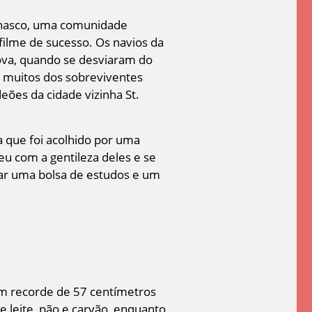
nhasco, uma comunidade
filme de sucesso. Os navios da
ova, quando se desviaram do
e muitos dos sobreviventes
ões da cidade vizinha St.
a que foi acolhido por uma
eu com a gentileza deles e se
iar uma bolsa de estudos e um
um recorde de 57 centímetros
e leite, pão e carvão, enquanto