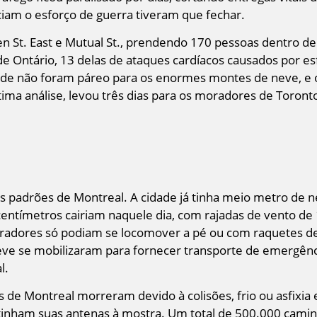
iam o esforço de guerra tiveram que fechar.
St. East e Mutual St., prendendo 170 pessoas dentro d
de Ontário, 13 delas de ataques cardíacos causados por e
dade não foram páreo para os enormes montes de neve, e o
ltima análise, levou três dias para os moradores de Toron
s padrões de Montreal. A cidade já tinha meio metro de 
centímetros cairiam naquele dia, com rajadas de vento de
moradores só podiam se locomover a pé ou com raquetes de
ve se mobilizaram para fornecer transporte de emergênc
l.
 de Montreal morreram devido à colisões, frio ou asfixia 
tinham suas antenas à mostra. Um total de 500.000 cami