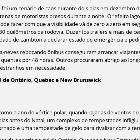
o) foi um cenário de caos durante dois dias em dezembro 
tenas de motoristas presos durante a noite. O “efeito la
 pode fazer com que a visibilidade vá de zero a zero em s
30 quilômetros da rodovia. Duzentos trailers e mais de c
dado de Lambton a declarar estado de emergência e pedir 
pa-neves rebocando ônibus conseguiram arrancar viajantes
uentes por 48 horas. Outros procuraram abrigo ao longo
r estranhos em necessidade.
l de Ontário, Quebec e New Brunswick
omo o ano do vórtice polar, quando rajadas de ventos do
dias antes do Natal, um complexo de tempestades infligiu 
tornado e uma tempestade de gelo para rivalizar com a t