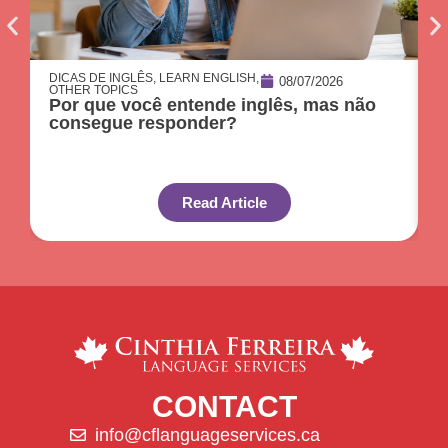
DICAS DE INGLÊS
,
LEARN ENGLISH
,
D
08/07/2026
OTHER TOPICS
O
Por que você entende inglês, mas não
O
consegue responder?
c
Read Article
CONTACT
info@cflanguageservices.ca