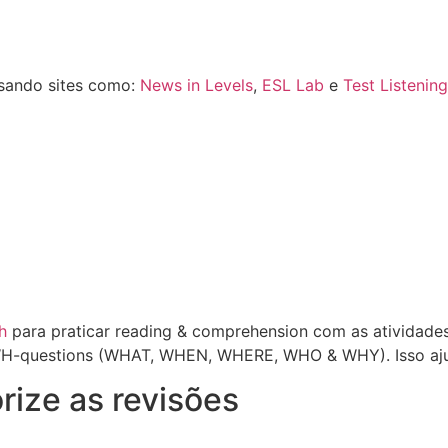
usando sites como:
News in Levels
,
ESL Lab
e
Test Listening
h
para praticar reading & comprehension com as atividades
s WH-questions (WHAT, WHEN, WHERE, WHO & WHY). Isso ajud
orize as revisões